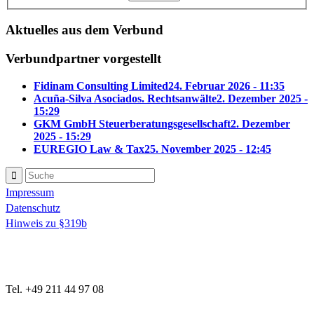
Aktuelles aus dem Verbund
Verbundpartner vorgestellt
Fidinam Consulting Limited
24. Februar 2026 - 11:35
Acuña-Silva Asociados. Rechtsanwälte
2. Dezember 2025 -
15:29
GKM GmbH Steuerberatungsgesellschaft
2. Dezember
2025 - 15:29
EUREGIO Law & Tax
25. November 2025 - 12:45
Impressum
Datenschutz
Hinweis zu §319b
Tel. +49 211 44 97 08